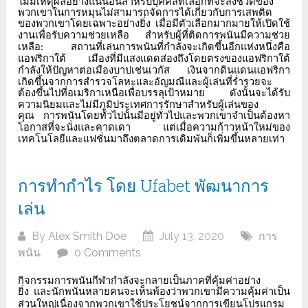
ไม่มีเหตุผลอย่างแน่นอนสำหรับบุคคลที่เลือกที่จะส่งชีวิตของ
พวกเขาในการหมุนไม่สามารถจัดการได้เกี่ยวกับการเสพติด
ของพวกเขาโดยเฉพาะอย่างยิ่ง
เมื่อมีตัวเลือกมากมายให้เปิดใช้
งานเพื่อรับความช่วยเหลือ
สำหรับผู้ที่ติดการพนันมีความช่วย
เหลือ
สถานที่เล่นการพนันที่กำลังจะเกิดขึ้นอีกแห่งหนึ่งคือ
:
แอฟริกาใต้
เมืองที่มีแสงแดดส่องถึงโดยตรงของแอฟริกาใต้
กำลังให้ปัญหาต่อเมืองบาปเช่นเวกัส
เงินจากดินแดนแอฟริกา
เกิดขึ้นจากการสำรวจโลหะและอัญมณีและผู้เล่นที่ร่ำรวยจะ
ต้องขึ้นไปที่อเมริกาเหนือเพื่อบรรลุเป้าหมาย
ดังนั้นจะได้รับ
ความนิยมและไม่มีภูมิประเทศการรักษาสำหรับผู้เล่นของ
คุณ
การพนันโดยทั่วไปนั้นมีอยู่ทั่วไปและพวกเขาจำเป็นต้องหา
โอกาสที่จะนั่งและคาดเดา
แต่เมื่อความก้าวหน้าใหม่ของ
เทคโนโลยีและแฟชั่นมาถึงตลาดการเดิมพันก็เพิ่มขึ้นหลายเท่า
การทำกำไร โดย Ufabet พัฒนาการ
เล่น
By
Alex Smith Doe
July 13, 2020
การ
พนัน
0 Comments
กิจกรรมการพนันกีฬากำลังจะกลายเป็นภาคที่คุ้มค่าอย่าง
ยิ่ง
และนักพนันหลายคนจะเห็นพ้องว่าพวกเขามีความคุ้มค่าเป็น
ส่วนใหญ่เนื่องจากพวกเขาใช้ประโยชน์จากการเขียนโปรแกรม