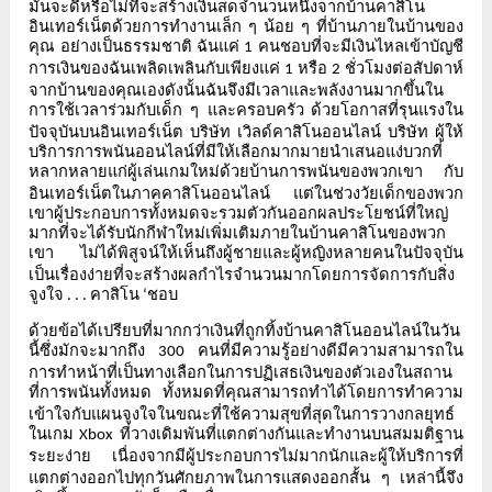
มันจะดีหรือไม่ที่จะสร้างเงินสดจำนวนหนึ่งจากบ้านคาสิโน
อินเทอร์เน็ตด้วยการทำงานเล็ก
ๆ
น้อย
ๆ
ที่บ้านภายในบ้านของ
คุณ
อย่างเป็นธรรมชาติ
ฉันแค่
คนชอบที่จะมีเงินไหลเข้าบัญชี
1
การเงินของฉันเพลิดเพลินกับเพียงแค่
หรือ
ชั่วโมงต่อสัปดาห์
1
2
จากบ้านของคุณเองดังนั้นฉันจึงมีเวลาและพลังงานมากขึ้นใน
การใช้เวลาร่วมกับเด็ก
ๆ
และครอบครัว
ด้วยโอกาสที่รุนแรงใน
ปัจจุบันบนอินเทอร์เน็ต
บริษัท
เวิลด์คาสิโนออนไลน์
บริษัท
ผู้ให้
บริการการพนันออนไลน์ที่มีให้เลือกมากมายนำเสนอแง่บวกที่
หลากหลายแก่ผู้เล่นเกมใหม่ด้วยบ้านการพนันของพวกเขา
กับ
อินเทอร์เน็ตในภาคคาสิโนออนไลน์
แต่ในช่วงวัยเด็กของพวก
เขาผู้ประกอบการทั้งหมดจะรวมตัวกันออกผลประโยชน์ที่ใหญ่
มากที่จะได้รับนักกีฬาใหม่เพิ่มเติมภายในบ้านคาสิโนของพวก
เขา
ไม่ได้พิสูจน์ให้เห็นถึงผู้ชายและผู้หญิงหลายคนในปัจจุบัน
เป็นเรื่องง่ายที่จะสร้างผลกำไรจำนวนมากโดยการจัดการกับสิ่ง
จูงใจ
คาสิโน
ชอบ
. . .
‘
ด้วยข้อได้เปรียบที่มากกว่าเงินที่ถูกทิ้งบ้านคาสิโนออนไลน์ในวัน
นี้ซึ่งมักจะมากถึง
คนที่มีความรู้อย่างดีมีความสามารถใน
300
การทำหน้าที่เป็นทางเลือกในการปฏิเสธเงินของตัวเองในสถาน
ที่การพนันทั้งหมด
ทั้งหมดที่คุณสามารถทำได้โดยการทำความ
เข้าใจกับแผนจูงใจในขณะที่ใช้ความสุขที่สุดในการวางกลยุทธ์
ในเกม
ที่วางเดิมพันที่แตกต่างกันและทำงานบนสมมติฐาน
Xbox
ระยะง่าย
เนื่องจากมีผู้ประกอบการไม่มากนักและผู้ให้บริการที่
แตกต่างออกไปทุกวันศักยภาพในการแสดงออกสั้น
ๆ
เหล่านี้จึง