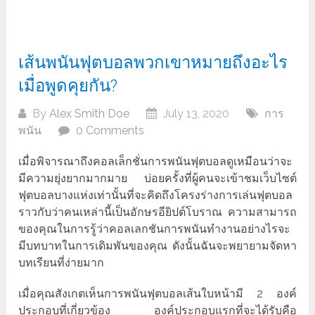
เส้นพนันฟุตบอลพวกเขาหมายถึงอะไร
เมื่อพูดคุยกัน?
By
Alex Smith Doe
July 13, 2020
การ
พนัน
0 Comments
เมื่อพิจารณาถึงคอลเล็กชั่นการพนันฟุตบอลดูเหมือนว่าจะ
มีความยุ่งยากมากมาย บ่อยครั้งที่ผู้คนจะเข้าชมเว็บไซต์
ฟุตบอลบางแห่งเท่านั้นที่จะคิดถึงโครงร่างการเล่นฟุตบอล
ราวกับว่าคนเหล่านี้เป็นอักษรอียิปต์โบราณ ความสามารถ
ของคุณในการรู้ว่าคอลเลกชันการพนันทำงานอย่างไรจะ
มีบทบาทในการเดิมพันของคุณ ดังนั้นฉันจะพยายามจัดหา
บทเรียนที่ง่ายมาก
เมื่อคุณสังเกตเห็นการพนันฟุตบอลเส้นใบหน้ามี 2 องค์
ประกอบที่เกี่ยวข้อง องค์ประกอบแรกที่จะได้รับคือ