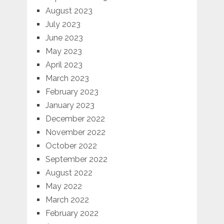
August 2023
July 2023
June 2023
May 2023
April 2023
March 2023
February 2023
January 2023
December 2022
November 2022
October 2022
September 2022
August 2022
May 2022
March 2022
February 2022