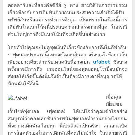
ดอลลาร์และที่สองคือซีรีย์ 3 ทาง สามวิธีในการรวบรวม
เกี่ยวข้องกับการเดิมพันด้วยถนนประสบความสำเร็จได้รับ
ทรัพย์สินหรือแม้กระทั่งการดึงดูด เป็นเพราะในเรื่องนี้การ
เดิมพันในแนวโน้มนี้ประสบความสำเร็จมากที่สุด ในกรณี
ส่วนใหญ่การดึงมีแนวโน้มที่จะเกิดขึ้นอย่างมาก
โดยทั่วไปคุณจะไม่ดูชุดเงินที่เกี่ยวข้องกับการดึงในกีฬาอื่น
ๆ ฟุตบอลประเภทนี้แทบจะไม่จบสิ้นลง จริงๆแล้วข้อยกเว้น
เพียงอย่างเดียวสำหรับเคล็ดลับนี้อาจเป็น
ufabet
ซึ่งบาง
ครั้งอาจมีการดึง เกมออนไลน์ของฟุตบอลยูโรเปี้ยนมักจะ
ส่งผลให้เกิดขึ้นดังนั้นจึงจำเป็นต้องมีการเดาที่อนุญาตให้
นักพนันใช้สิ่งนี้
เมื่อคุณ
เยี่ยมชม
เว็บไซต์ฟุตบอล (ฟุตบอล) ให้แน่ใจว่าคุณเข้าใจอย่าง
สมบูรณ์ว่าคอลเลกชันการพนันฟุตบอลทำงานอย่างไรก่อน
ที่จะวางเดิมพันเกือบทุก นี่เป็นสิ่งจำเป็นจริงๆ คุณอาจเปิด
การล็อคตัวเองในการเดิมพันที่คุณไม่เข้าใจ ในหลายกรณี