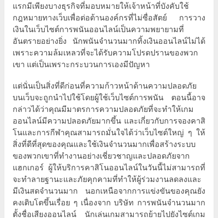
แรกมีเพียงบางธุรกิจที่มอบหมายให้เจ้าหน้าที่บังคับใช้
กฎหมายทางเว็บเพื่อต่อต้านองค์กรที่ไม่ซื่อสัตย์ การวาง
เงินในเว็บไซต์การพนันออนไลน์เป็นความพยายามที่
อันตรายอย่างยิ่ง นักพนันจำนวนมากทิ้งเงินออนไลน์ไม่ได้
เพราะความล้มเหลวที่จะได้รับความโปรดปรานของพวก
เขา แต่เป็นเพราะกระบวนการเองมีปัญหา
แต่นั่นเป็นสิ่งที่ดีก่อนที่ความก้าวหน้าด้านความปลอดภัย
บนเว็บจะถูกนำไปใช้โดยผู้ใช้เว็บไซต์การพนัน ตอนนี้อาจ
กล่าวได้ว่าคุณมีมาตรการความปลอดภัยที่จะทำให้เกม
ออนไลน์มีความปลอดภัยมากขึ้น และเกี่ยวกับการจองคาสิ
โนและการกีฬาคุณสามารถมั่นใจได้ว่าเว็บไซต์ใหญ่ ๆ ให้
สิ่งที่ดีที่สุดของคุณและใช้เงินจำนวนมากเพื่อสร้างระบบ
ของพวกเขาที่ทำงานอย่างเชี่ยวชาญและปลอดภัยจาก
แฮกเกอร์ ผู้ให้บริการคาสิโนออนไลน์ในวันนี้ไม่สามารถที่
จะทำลายฐานะและภัยคุกคามที่ทำให้ผู้ร่วมงานลดลงและ
มีเงินสดจำนวนมาก นอกเหนือจากการแข่งขันของคุณยัง
คงเติบโตขึ้นเรื่อย ๆ เนื่องจาก บริษัท การพนันจำนวนมาก
ตั้งชื่อเสียงออนไลน์ นักเล่นเกมสามารถย้ายไปยังไซต์เกม