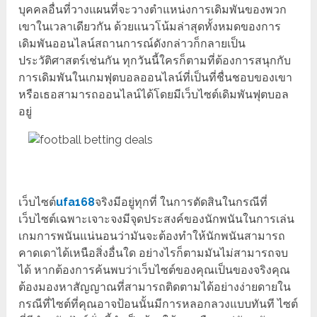
บุคคลอื่นที่วางแผนที่จะวางตำแหน่งการเดิมพันของพวก
เขาในเวลาเดียวกัน ด้วยแนวโน้มล่าสุดทั้งหมดของการ
เดิมพันออนไลน์สถานการณ์ดังกล่าวก็กลายเป็น
ประวัติศาสตร์เช่นกัน ทุกวันนี้ใครก็ตามที่ต้องการสนุกกับ
การเดิมพันในเกมฟุตบอลออนไลน์ที่เป็นที่ชื่นชอบของเขา
หรือเธอสามารถออนไลน์ได้โดยมีเว็บไซต์เดิมพันฟุตบอล
อยู่
เว็บไซต์
ufa168
จริงมีอยู่ทุกที่ ในการตัดสินในกรณีที่
เว็บไซต์เฉพาะเจาะจงมีจุดประสงค์ของนักพนันในการเล่น
เกมการพนันแน่นอนว่ามันจะต้องทำให้นักพนันสามารถ
คาดเดาได้เหนือสิ่งอื่นใด อย่างไรก็ตามมันไม่สามารถจบ
ได้ หากต้องการค้นพบว่าเว็บไซต์ของคุณเป็นของจริงคุณ
ต้องมองหาสัญญาณที่สามารถติดตามได้อย่างง่ายดายใน
กรณีที่ไซต์ที่คุณอาจป้อนนั้นมีการหลอกลวงแบบทันที ไซต์