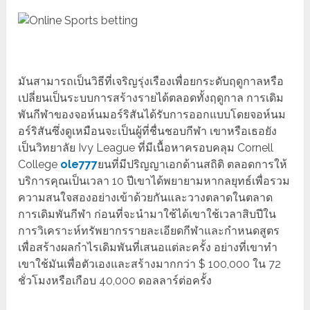
มันสามารถเป็นวิธีที่เจริญรุ่งเรืองเพื่อยกระดับฤดูกาลหรือ
เปลี่ยนเป็นระบบการสร้างรายได้ตลอดทั้งฤดูกาล การเดิม
พันกีฬาของจอห์นมอร์ริสันได้รับการออกแบบโดยจอห์นม
อร์ริสันซึ่งดูเหมือนจะเป็นผู้ที่ชื่นชอบกีฬา เขาหรือเธอยัง
เป็นวิทยาลัย Ivy League ที่มีเนื้อหาครอบคลุม Cornell
College
ole777
ยนที่มีปริญญาเอกด้านสถิติ ตลอดการให้
บริการคุณเป็นเวลา 10 ปีเขาได้พยายามหากลยุทธ์เพื่อรวม
ความสนใจสองอย่างเข้าด้วยกันและวางตลาดในตลาด
การเดิมพันกีฬา ก่อนที่จะนำมาใช้ได้เขาใช้เวลาสิบปีใน
การวิเคราะห์ทรัพยากรรายละเอียดกีฬาและกำหนดสูตร
เพื่อสร้างผลกำไรเดิมพันที่เสนอแต่ละครั้ง อย่างที่เขาทำ
เขาใช้มันเพื่อตัวเองและสร้างมากกว่า $ 100,000 ใน 72
ชั่วโมงหรือเกือบ 40,000 ดอลลาร์ต่อครั้ง