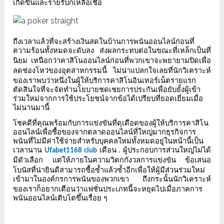
เกิดขึ้นและรายรับก็เหลือเชื่อ
ถึงเวลาแล้วที่จะสร้างเงินสดในบ้านการพนันออนไลน์ก่อนที่
ความร้อนทั้งหมดจะดับลง
ส่งผลกระทบต่อในขณะที่เหล็กเป็นที่
นิยม
เหนือกว่าคาสิโนออนไลน์ก่อนที่พวกเขาจะพยายามปิดเพื่อ
ลดช่องโหว่ของอุตสาหกรรมนี้
ไม่น่าแปลกใจเลยที่นักวิเคราะห์
ของเราพบว่าหนึ่งในผู้ให้บริการคาสิโนอินเทอร์เน็ตรายแรก
ตัดสินใจที่จะจัดทำนโยบายชดเชยการประกันเพื่อยับยั้งผู้เข้า
ร่วมใหม่จากการใช้ประโยชน์จากข้อได้เปรียบที่ยอดเยี่ยมเมื่อ
ไม่นานมานี้
โชคดีที่คุณพร้อมกับการแข่งขันที่ดุเดือดของผู้ให้บริการคาสิโน
ออนไลน์เพื่อซื้อของจากตลาดออนไลน์ที่ใหญ่มากธุรกิจการ
พนันที่ไม่มีค่าใช้จ่ายสำหรับบุคคลใหม่ทั้งหมดอยู่ในหน้านี้เป็น
เวลานาน
เดือน
ผู้ประกอบการส่วนใหญ่ไม่ได้
Ufabet1168 club
.
มีตัวเลือก
แต่ให้ภายในความวิตกกังวลการแข่งขัน
ข้อเสนอ
โบนัสที่น่ายินดีสามารถซื้อซ้ำแล้วซ้ำอีกเพื่อให้ผู้มีส่วนร่วมใหม่
เข้ามาในองค์กรการพนันของพวกเขา
ถึงกระนั้นนักวิเคราะห์
ของเราก็อยากเตือนว่าแฟชั่นประเภทนี้จะหยุดไปเมื่อภาคการ
พนันออนไลน์เติบโตขึ้นเรื่อย
ๆ