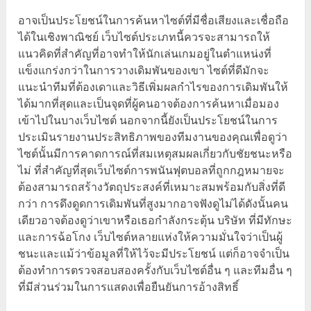
อาจเป็นประโยชน์ในการค้นหาไซต์ที่มีชื่อเสียงและเชื่อถือ
ได้ในเชิงพาณิชย์ เว็บไซต์ประเภทนี้ควรจะสามารถให้
แนวคิดที่สำคัญที่อาจทำให้นักเล่นเกมอยู่ในตำแหน่งที่
แข็งแกร่งกว่าในการวางเดิมพันของเขา ไซต์ที่ดีมักจะ
แนะนำทีมที่ต้องเดาและวิธีเพิ่มผลกำไรของการเดิมพันให้
ได้มากที่สุดและเป็นจุดที่ผู้คนอาจต้องการค้นหาเมื่อมอง
เข้าไปในบางเว็บไซต์ นอกจากนี้ยังเป็นประโยชน์ในการ
ประเมินรายงานประสิทธิภาพของทีมงานของคุณเพื่อดูว่า
ไซต์นั้นมีการคาดการณ์ที่สมเหตุสมผลเกี่ยวกับชัยชนะหรือ
ไม่ ที่สำคัญที่สุดเว็บไซต์การพนันฟุตบอลที่ถูกกฎหมายจะ
ต้องสามารถสร้างวัตถุประสงค์ที่เหมาะสมพร้อมกับสิ่งที่ดี
กว่า การดึงดูดการเดิมพันที่สูงมากอาจฟังดูไม่ได้ดังนั้นคน
เดียวอาจต้องดูว่าเขาหรือเธอกำลังกระตุ้น บริษัท ที่มีทักษะ
และการฉ้อโกง เว็บไซต์หลายแห่งให้ความมั่นใจว่าเป็นผู้
ชนะและแม้ว่าข้อมูลที่ให้ไว้จะมีประโยชน์ แต่ก็อาจจำเป็น
ต้องทำการตรวจสอบสองครั้งกับเว็บไซต์อื่น ๆ และทีมอื่น ๆ
ที่มีส่วนร่วมในการแสดงเพื่อยืนยันการอ้างสิทธิ์