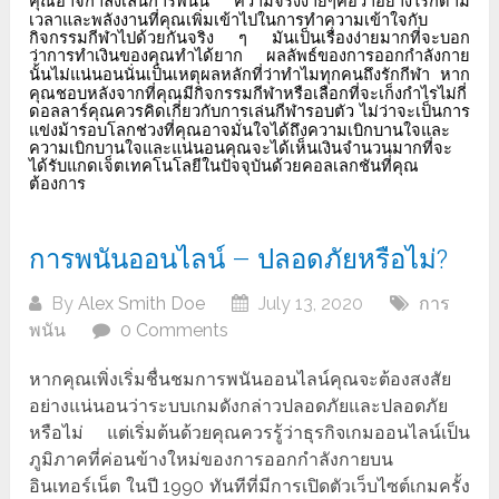
คุณอาจกำลังเล่นการพนัน
ความจริงง่ายๆคือว่าอย่างไรก็ตาม
เวลาและพลังงานที่คุณเพิ่มเข้าไปในการทำความเข้าใจกับ
กิจกรรมกีฬาไปด้วยกันจริง
ๆ
มันเป็นเรื่องง่ายมากที่จะบอก
ว่าการทำเงินของคุณทำได้ยาก
ผลลัพธ์ของการออกกำลังกาย
นั้นไม่แน่นอนนั่นเป็นเหตุผลหลักที่ว่าทำไมทุกคนถึงรักกีฬา
หาก
คุณชอบหลังจากที่คุณมีกิจกรรมกีฬาหรือเลือกที่จะเก็งกำไรไม่กี่
ดอลลาร์คุณควรคิดเกี่ยวกับการเล่นกีฬารอบตัว
ไม่ว่าจะเป็นการ
แข่งม้ารอบโลกช่วงที่คุณอาจมั่นใจได้ถึงความเบิกบานใจและ
ความเบิกบานใจและแน่นอนคุณจะได้เห็นเงินจำนวนมากที่จะ
ได้รับแกดเจ็ตเทคโนโลยีในปัจจุบันด้วยคอลเลกชันที่คุณ
ต้องการ
การพนันออนไลน์ – ปลอดภัยหรือไม่?
By
Alex Smith Doe
July 13, 2020
การ
พนัน
0 Comments
หากคุณเพิ่งเริ่มชื่นชมการพนันออนไลน์คุณจะต้องสงสัย
อย่างแน่นอนว่าระบบเกมดังกล่าวปลอดภัยและปลอดภัย
หรือไม่ แต่เริ่มต้นด้วยคุณควรรู้ว่าธุรกิจเกมออนไลน์เป็น
ภูมิภาคที่ค่อนข้างใหม่ของการออกกำลังกายบน
อินเทอร์เน็ต ในปี 1990 ทันทีที่มีการเปิดตัวเว็บไซต์เกมครั้ง