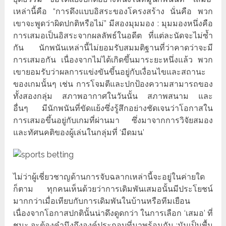
เหล่านี้คือ “การดึงแบบอิสระของโครงสร้าง นั่นคือ พวก
เขาจะพูดว่าผิดปกติหรือไม่” มีสองมุมมอง : มุมมองหนึ่งคือ
การเสมอเป็นอิสระจากผลลัพธ์ในอดีต ที่แต่ละนัดจะไม่ซ้ำ
กัน นักพนันเหล่านี้ไม่ยอมรับสมมติฐานที่ว่าคาดว่าจะมี
การเสมอกัน เนื่องจากไม่ได้เกิดขึ้นมาระยะหนึ่งแล้ว พวก
เขายอมรับว่าผลการแข่งขันขึ้นอยู่กับเงื่อนไขและสถานะ
ของเกมนั้นๆ เช่น การโจมตีและปกป้องความสามารถของ
ทั้งสองกลุ่ม สภาพอากาศในวันนั้น สภาพสนาม และ
อื่นๆ มีนักพนันที่ขัดแย้งซึ่งรู้สึกอย่างชัดเจนว่าโอกาสใน
การเสมอขึ้นอยู่กับเกมที่ผ่านมา ซึ่งมาจากการวิจัยสมอง
และทัศนคติของผู้เล่นในกลุ่มที่ ‘มืดมน’
ไม่ว่าผู้เชี่ยวชาญด้านการจับฉลากเหล่านี้จะอยู่ในค่ายใด
ก็ตาม ทุกคนเห็นด้วยว่าการเดิมพันเสมอนั้นมีประโยชน์
มากกว่าเมื่อเทียบกับการเดิมพันในบ้านหรือทีมเยือน
เนื่องจากโอกาสปกตินั้นน่าดึงดูดกว่า ในการเลือก ‘เสมอ’ ที่
ชนะ จะต้องคำนึงถึงองค์ประกอบที่มาพร้อมกัน :มันเป็นพื้น