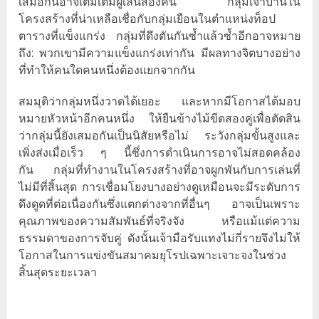
เสมอกันอาจเติมเต็มผู้เล่นสองคน กลุ่มเจ้าบ้านใน
โครงสร้างที่น่าเหลือเชื่อกับกลุ่มเยือนในตำแหน่งท็อป
ตารางที่แข็งแกร่ง กลุ่มที่ดึงตันกันซ้ำแล้วซ้ำอีกอาจหมาย
ถึง: พวกเขามีความแข็งแกร่งเท่ากัน มีผลทางจิตบางอย่าง
ที่ทำให้คนใดคนหนึ่งต้องแยกจากกัน
สมมุติว่ากลุ่มหนึ่งวาดได้เยอะ และหากมีโอกาสได้มอบ
หมายหัวหน้าอีกคนหนึ่ง ให้ยืนข้างไม้ขีดสองคู่เพื่อตัดสิน
ว่ากลุ่มนี้ยังเสมอกันเป็นนิสัยหรือไม่ ระวังกลุ่มขั้นสูงและ
เพิ่งส่งเมื่อเร็ว ๆ นี้ซึ่งการดำเนินการอาจไม่สอดคล้อง
กัน กลุ่มที่ทำงานในโครงสร้างที่อาจผูกพันกับการเล่นที่
ไม่มีที่สิ้นสุด การเชื่อมโยงบางอย่างดูเหมือนจะมีระดับการ
ดึงดูดที่ต่อเนื่องกันซึ่งแตกต่างจากที่อื่นๆ อาจเป็นเพราะ
คุณภาพของความสัมพันธ์ที่จริงจัง หรือแม้แต่ความ
ธรรมดาของการจับคู่ ดังนั้นเจ้ามือรับแทงไม่กี่รายจึงไม่ให้
โอกาสในการแข่งขันสมาคมยุโรปเฉพาะเจาะจงในช่วง
สิ้นสุดระยะเวลา