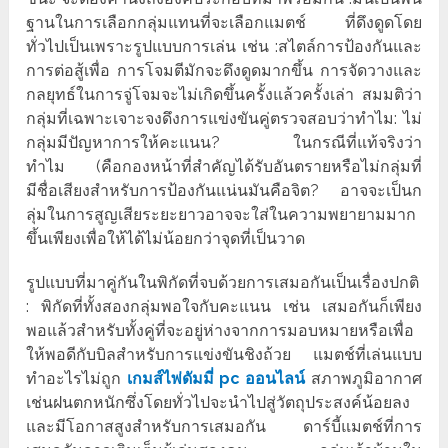
ฐานในการเลือกกลุ่มแทนที่จะเลือกแมตช์ ที่ดึงดูดโดย
ทั่วไปเป็นเพราะรูปแบบการเล่น เช่น :สไตล์การป้องกันและ
การต่อสู้เพื่อ การโจมตีมักจะดึงดูดมากขึ้น การจัดวางและ
กลยุทธ์ในการจู่โจมจะไม่เกิดขึ้นครั้งแล้วครั้งเล่า สมมติว่า
กลุ่มที่เฉพาะเจาะจงดึงการแข่งขันคู่ตรวจสอบว่าทำไม: ไม่
กลุ่มมีปัญหาการให้คะแนน? ในกรณีที่แท้จริงว่า
ทำไม (คือกองหน้าที่สำคัญได้รับอันตรายหรือไม่กลุ่มที่
มีชื่อเสียงสำหรับการป้องกันแน่นมันคือจิต? อาจจะเป็นก
ลุ่มในการสูญเสียระยะยาวอาจจะใส่ในความพยายามมาก
ขึ้นเพียงเพื่อให้ได้ไม่น้อยกว่าจุดที่เป็นวาด
รูปแบบที่มาคู่กันในพิกัดที่จบด้วยการเสมอกันเป็นเรื่องปกติ
: พิกัดที่ทั้งสองกลุ่มพอใจกับคะแนน เช่น เสมอกันก็เพียง
พอแล้วสำหรับทั้งคู่ที่จะอยู่ห่างจากการมอบหมายหรือเพื่อ
ให้พอดีกับบิลสำหรับการแข่งขันชิงถ้วย แมตช์ที่เล่นแบบ
ทำอะไรไม่ถูก
เกมส์ไพ่ดัมมี่
pc
ออนไลน์
สภาพภูมิอากาศ
เช่นฝนตกหนักซึ่งโดยทั่วไปจะนำไปสู่วัตถุประสงค์น้อยลง
และมีโอกาสสูงสำหรับการเสมอกัน ดาร์บี้แมตช์ที่การ