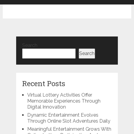
Search
Search
Recent Posts
Virtual Lottery Activities Offer
Memorable Experiences Through
Digital Innovation
Dynamic Entertainment Evolves
Through Online Slot Adventures Daily
Meaningful Entertainment Grows With