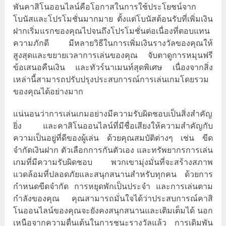
พันคาสิโนออนไลน์คือโอกาสในการใช้ประโยชน์จาก
โบนัสและโปรโมชั่นมากมาย ตั้งแต่โบนัสต้อนรับที่เพิ่มเงิน
ฝากเริ่มแรกของคุณไปจนถึงโปรโมชั่นต่อเนื่องที่ตอบแทน
ความภักดี มีหลายวิธีในการเพิ่มเงินรางวัลของคุณให้
สูงสุดและขยายเวลาการเล่นของคุณ จับตาดูการหมุนฟรี
ข้อเสนอคืนเงิน และทัวร์นาเมนท์สุดพิเศษ เนื่องจากสิ่ง
เหล่านี้สามารถปรับปรุงประสบการณ์การเล่นเกมโดยรวม
ของคุณได้อย่างมาก
แน่นอนว่าการเล่นเกมอย่างมีความรับผิดชอบเป็นสิ่งสำคัญ
ยิ่ง และคาสิโนออนไลน์ที่มีชื่อเสียงให้ความสำคัญกับ
ความเป็นอยู่ที่ดีของผู้เล่น ด้วยคุณสมบัติต่างๆ เช่น ขีด
จำกัดเงินฝาก ตัวเลือกการกันตัวเอง และทรัพยากรการเล่น
เกมที่มีความรับผิดชอบ พวกเขามุ่งมั่นที่จะสร้างสภาพ
แวดล้อมที่ปลอดภัยและสนุกสนานสำหรับทุกคน ด้วยการ
กำหนดขีดจำกัด การหยุดพักเป็นประจำ และการเล่นตาม
กำลังของคุณ คุณสามารถมั่นใจได้ว่าประสบการณ์คาสิ
โนออนไลน์ของคุณจะยังคงสนุกสนานและเติมเต็มได้ นอก
เหนือจากความตื่นเต้นในการชนะรางวัลแล้ว การเดิมพัน