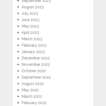
September 2023
August 2023
July 2023
June 2023
May 2023
April 2023
March 2023
February 2023
January 2023
December 2022
November 2022
October 2022
September 2022
August 2022
May 2022
March 2022
February 2022