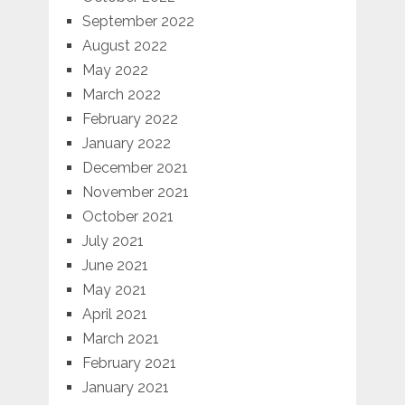
September 2022
August 2022
May 2022
March 2022
February 2022
January 2022
December 2021
November 2021
October 2021
July 2021
June 2021
May 2021
April 2021
March 2021
February 2021
January 2021