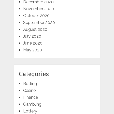
December 2020
November 2020
October 2020
September 2020
August 2020
July 2020
June 2020
May 2020
Categories
Betting
Casino
Finance
Gambling
Lottery