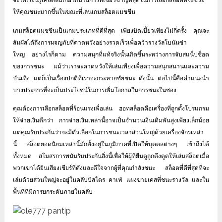
จะได้เรียนรู้เคล็ดลับเกี่ยวกับวิธีการที่เชี่ยวชาญที่สุดในการเลือกสล็อตที่จะช่วย
ให้คุณชนะมากขึ้นในขณะที่เล่นเกมสล็อตแมชชีน
เกมสล็อตแมชชีนเป็นเกมประเภทที่ดีที่สุด
เพียงบิดเบี้ยวเพียงไม่กี่ครั้ง
คุณจะ
สัมผัสได้ถึงการผจญภัยที่คาดหวังอย่างรวดเร็วเพื่อคว้ารางวัลโบนันซ่า
ใหญ่
อย่างไรก็ตาม
ความสนุกที่แท้จริงนั้นเกิดขึ้นระหว่างการจับสแน็ปช็อต
ของการชนะ
แม้ว่าเราจะคาดหวังให้เล่นเพียงเพื่อความสนุกสนานและความ
บันเทิง
แต่ก็เป็นเรื่องปกติที่เราจะกระหายชัยชนะ
ดังนั้น
ต่อไปนี้คือคำแนะนำ
บางประการที่จะเป็นประโยชน์ในการเพิ่มโอกาสในการชนะในช่อง
คุณต้องการเลือกสล็อตที่ร้อนแรงเพื่อเล่น
ฮอทสล็อตคือเครื่องที่ถูกตั้งโปรแกรม
ให้จ่ายเงินดีกว่า
การจ่ายเงินเหล่านี้อาจเป็นจำนวนเงินเดิมพันสูงเพียงเล็กน้อย
แต่คุณรับประกันว่าจะมีตัวเลือกในการชนะเวลาส่วนใหญ่ด้วยเครื่องจักรเหล่า
นี้
สล็อตยอดนิยมเหล่านี้มักตั้งอยู่ในภูมิภาคที่เปิดให้บุคคลต่างๆ
เข้าถึงได้
ทั้งหมด
สโมสรการพนันรับประกันสิ่งนี้เพื่อให้ผู้ที่ยืนดูถูกดึงดูดให้เล่นสล็อตเมื่อ
พวกเขาได้ยินเสียงเชียร์ที่ดังและดีใจจากผู้ที่คุณกำลังชนะ
สล็อตที่ดีที่สุดที่จะ
เล่นด้วยส่วนใหญ่จะอยู่ในคลับบิสโตร
คาเฟ่
แผงขายเคสที่ชนะรางวัล
และใน
พื้นที่ที่มีการยกระดับภายในคลับ