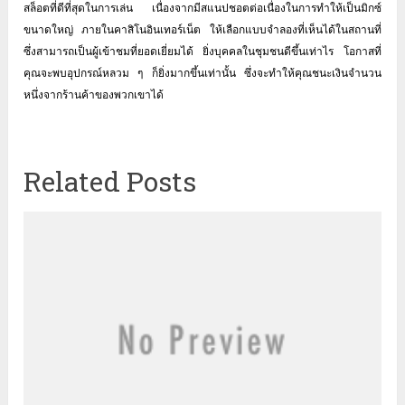
สล็อตที่ดีที่สุดในการเล่น
เนื่องจากมีสแนปชอตต่อเนื่องในการทำให้เป็นมิกซ์
ขนาดใหญ่
ภายในคาสิโนอินเทอร์เน็ต
ให้เลือกแบบจำลองที่เห็นได้ในสถานที่
ซึ่งสามารถเป็นผู้เข้าชมที่ยอดเยี่ยมได้
ยิ่งบุคคลในชุมชนดีขึ้นเท่าไร
โอกาสที่
คุณจะพบอุปกรณ์หลวม
ๆ
ก็ยิ่งมากขึ้นเท่านั้น
ซึ่งจะทำให้คุณชนะเงินจำนวน
หนึ่งจากร้านค้าของพวกเขาได้
Related Posts